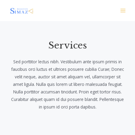
Skip
Main
to
Men
content
Services​
Sed porttitor lectus nibh. Vestibulum ante ipsum primis in
faucibus orci luctus et ultrices posuere cubilia Curae; Donec
velit neque, auctor sit amet aliquam vel, ullamcorper sit
amet ligula. Nulla quis lorem ut libero malesuada feugiat.
Nulla porttitor accumsan tincidunt. Proin eget tortor risus.
Curabitur aliquet quam id dui posuere blandit. Pellentesque
in ipsum id orci porta dapibus.